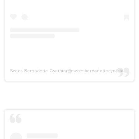
Szocs Bernadette Cynthia(@szocsbernadettecynthia)がシェアした投稿