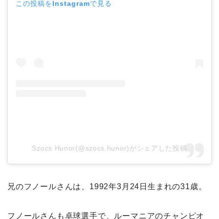
この投稿をInstagramで見る
Szocs Hunor(@szocs.hunor)がシェアした投稿
兄のフノールさんは、1992年3月24日生まれの31歳。
フノールさんも卓球選手で、ルーマニアのチャンピオ