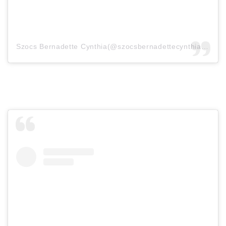
Szocs Bernadette Cynthia(@szocsbernadettecynthia)がシェアした投稿