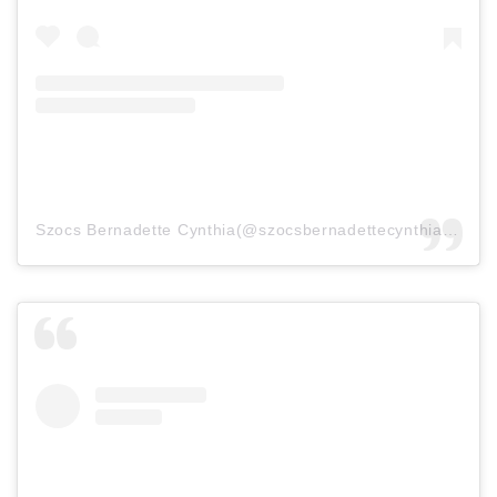
Szocs Bernadette Cynthia(@szocsbernadettecynthia)がシェアした投稿