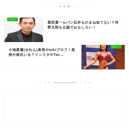
栗田貫一ルパン以外ものまね似てない？河
野太郎も公認でおもしろい！
小池星蓮(せれん)身長やwikiプロフ！高
校や彼氏いる？インスタやTwi...