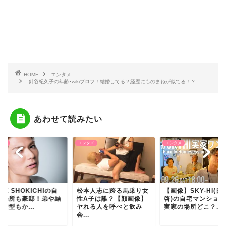
HOME
エンタメ
針谷紀久子の年齢･wikiプロフ！結婚してる？経歴にものまねが似てる！？
あわせて読みたい
タメ
エンタメ
エンタメ
ILE SHOKICHIの自
松本人志に跨る馬乗り女
【画像】SKY-HI(日
の場所も豪邸！弟や結
性A子は誰？【顔画像】
啓)の自宅マンション
髪型もか...
ヤれる人を呼べと飲み
実家の場所どこ？...
会...