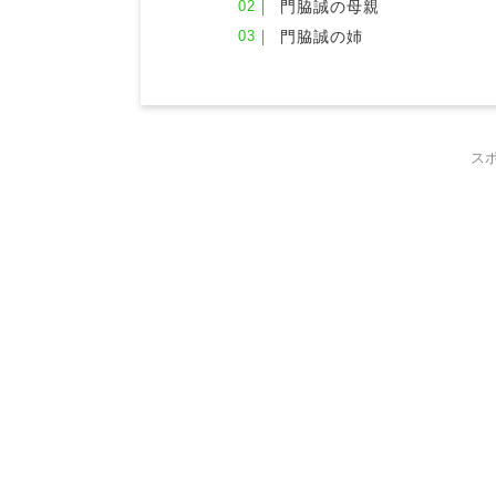
門脇誠の母親
門脇誠の姉
ス