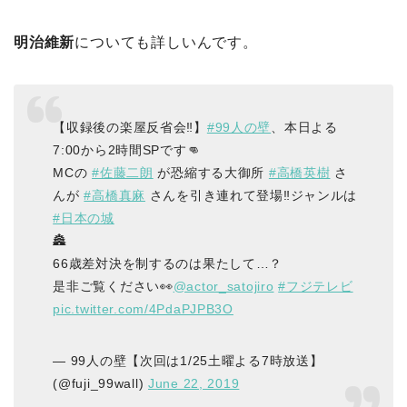
明治維新
についても詳しいんです。
【収録後の楽屋反省会‼️】
#99人の壁
、本日よる
7:00から2時間SPです👊
MCの
#佐藤二朗
が恐縮する大御所
#高橋英樹
さ
んが
#高橋真麻
さんを引き連れて登場‼️ジャンルは
#日本の城
🏯
66歳差対決を制するのは果たして…？
是非ご覧ください👀
@actor_satojiro
#フジテレビ
pic.twitter.com/4PdaPJPB3O
— 99人の壁【次回は1/25土曜よる7時放送】
(@fuji_99wall)
June 22, 2019