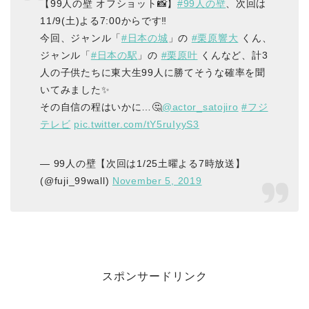
【99人の壁 オフショット📸】
#99人の壁
、次回は
11/9(土)よる7:00からです‼️
今回、ジャンル「
#日本の城
」の
#栗原響大
くん、
ジャンル「
#日本の駅
」の
#栗原叶
くんなど、計3
人の子供たちに東大生99人に勝てそうな確率を聞
いてみました✨
その自信の程はいかに…🤔
@actor_satojiro
#フジ
テレビ
pic.twitter.com/tY5ruIyyS3
— 99人の壁【次回は1/25土曜よる7時放送】
(@fuji_99wall)
November 5, 2019
スポンサードリンク