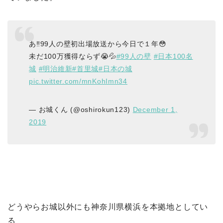
あ‼️99人の壁初出場放送から今日で１年😳
未だ100万獲得ならず😭💦
#99人の壁
#日本100名
城
#明治維新
#首里城
#日本の城
pic.twitter.com/mnKohImn34
— お城くん (@oshirokun123)
December 1,
2019
どうやらお城以外にも神奈川県横浜を本拠地としてい
る