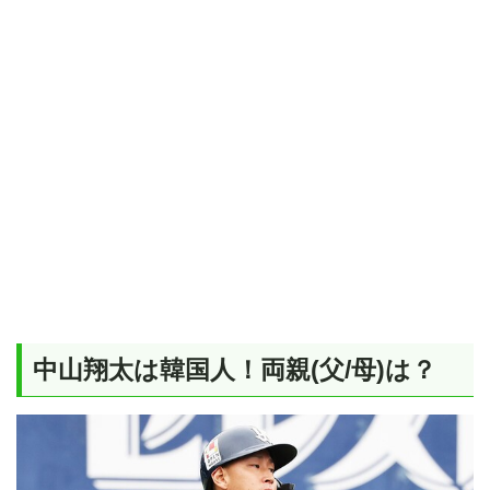
中山翔太は韓国人！両親(父/母)は？