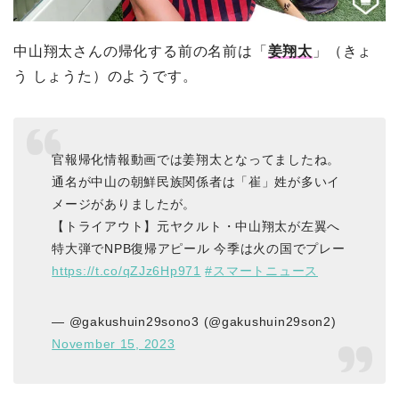
中山翔太さんの帰化する前の名前は「
姜翔太
」（きょ
う しょうた）のようです。
官報帰化情報動画では姜翔太となってましたね。
通名が中山の朝鮮民族関係者は「崔」姓が多いイ
メージがありましたが。
【トライアウト】元ヤクルト・中山翔太が左翼へ
特大弾でNPB復帰アピール 今季は火の国でプレー
https://t.co/qZJz6Hp971
#スマートニュース
— @gakushuin29sono3 (@gakushuin29son2)
November 15, 2023