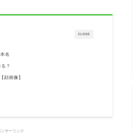
CLOSE
・本名
おる？
【顔画像】
ポンサーリンク