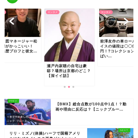
タメ
エンタメ
エンタメ
取り図マネージャー松
前澤友作の車ロール
浩樹がかっこいい！
イスの値段は〇〇億
ki経歴プロフと彼女...
円！?コレクション
ばい...
瀬戸内寂聴の自宅は豪
邸？場所は京都のどこ？
【深イイ話】
【BMX】総合点数が100点中1点！？動
画や理由に反応は？【ニックブルー...
リリ・ミズノ(体操)ハーフで国籍アメリ