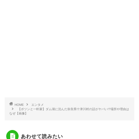
HOME
エンタメ
【ポツンと一軒家】ダム湖に沈んだ奈良県十津川村の話がヤバい!?場所や理由は
なぜ【画像】
あわせて読みたい