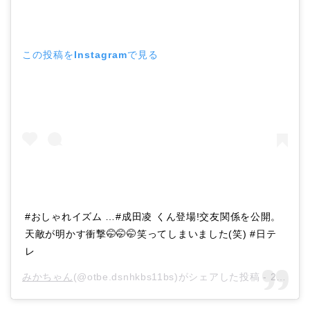
この投稿をInstagramで見る
#おしゃれイズム …#成田凌 くん登場!交友関係を公開。
天敵が明かす衝撃🤭🤭🤭笑ってしまいました(笑) #日テ
レ
みかちゃん
(@otbe.dsnhkbs11bs)がシェアした投稿 -
2019年12月月9日午前7時46分PST