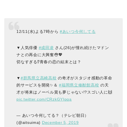
12/11(水)よる7時から
#あいつ今何してる
▼人気俳優
#成田凌
さん(26)が憧れ続けたマドン
ナとの再会に大興奮😳💖
切なすぎる⁉️青春の恋の結末とは？
▼
#群馬県立高崎高校
の奇才がスタジオ感動の革命
的サービスを開発✨＆
#福岡県立修猷館高校
の天
才が将来はノーベル賞も夢じゃない!?スゴい人に🙌
pic.twitter.com/CRzkGYIpqa
— あいつ今何してる？（テレビ朝日）
(@aitsuima)
December 5, 2019