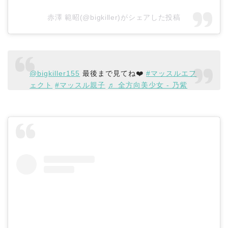
赤澤 範昭(@bigkiller)がシェアした投稿
@bigkiller155
最後まで見てね❤️
#マッスルエフ
ェクト
#マッスル親子
♬ 全方向美少女 - 乃紫