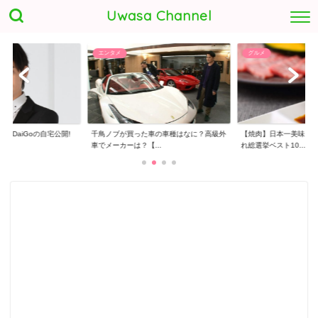
Uwasa Channel
エンタメ
グルメ
トDaiGoの自宅公開!
千鳥ノブが買った車の車種はなに？高級外
【焼肉】日本一美味し
車でメーカーは？【...
れ総選挙ベスト10...