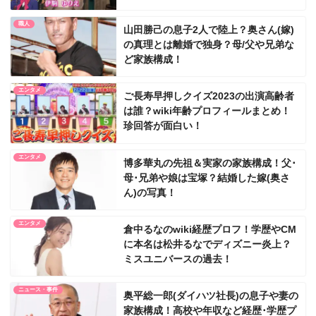
職人
山田勝己の息子2人で陸上？奥さん(嫁)
の真理とは離婚で独身？母/父や兄弟な
ど家族構成！
エンタメ
ご長寿早押しクイズ2023の出演高齢者
は誰？wiki年齢プロフィールまとめ！
珍回答が面白い！
エンタメ
博多華丸の先祖＆実家の家族構成！父･
母･兄弟や娘は宝塚？結婚した嫁(奥さ
ん)の写真！
エンタメ
倉中るなのwiki経歴プロフ！学歴やCM
に本名は松井るなでディズニー炎上？
ミスユニバースの過去！
ニュース・事件
奥平総一郎(ダイハツ社長)の息子や妻の
家族構成！高校や年収など経歴･学歴プ