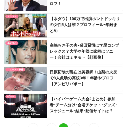
ロフ！
エンタメ
【水ダウ】100万で出演ホントドッキリ
の女性5人は誰？プロフィール･年齢ま
とめ
エンタメ
高嶋ちさ子の夫･盛田賢司は学歴コンプ
レックス？大学や年収に家柄はソニ
ー！会社はミキモト【顔画像】
ニュース・事件
日原拓哉の現在は美容師！山梨の火災
で8人救助の高校3年！年齢やプロフ
【アンビリバボー】
ゲーム
【ハイパーゲーム大会2まとめ】参加
者･チーム分け･会場チケット･グッズ･
スケジュール･結果･配信サイトは？
...
...